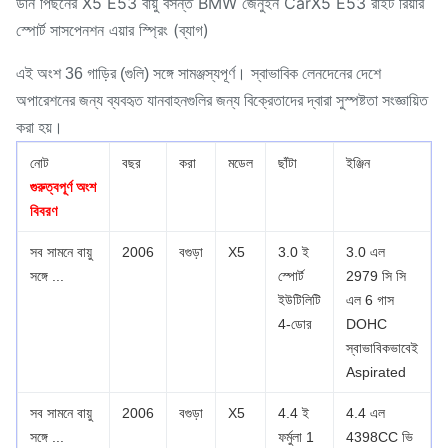
ডান পিছনের X5 E53 বায়ু বসন্ত BMW জেনুইন CarX5 E53 রাইট রিয়ার
স্পোর্ট সাসপেনশন এয়ার স্প্রিং (ব্যাগ)
এই অংশ 36 গাড়ির (গুলি) সঙ্গে সামঞ্জস্যপূর্ণ।
স্বাভাবিক লেনদেনের দেশে
অপারেশনের জন্য ব্যবহৃত যানবাহনগুলির জন্য বিক্রেতাদের দ্বারা সুস্পষ্টতা সংজ্ঞায়িত
করা হয়।
নোট
বছর
করা
মডেল
ছাঁটা
ইঞ্জিন
গুরুত্বপূর্ণ অংশ
বিবরণ
সব সামনে বায়ু
2006
বগুড়া
X5
3.0 ই
3.0 এল
সঙ্গে ...
স্পোর্ট
2979 সি সি
ইউটিলিটি
এল 6 গাস
4-ডোর
DOHC
স্বাভাবিকভাবেই
Aspirated
সব সামনে বায়ু
2006
বগুড়া
X5
4.4 ই
4.4 এল
সঙ্গে ...
ফর্মুলা 1
4398CC ভি