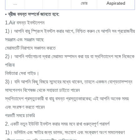
...
ডোর
Aspirated
•
ব্রীজ বসন্ত সম্পর্কে জানতে হবে:
1.Air বসন্ত ইনস্টলেশন
1)। আপনি বায়ু স্প্রিংস ইনস্টল করার আগে, নিশ্চিত করুন যে আপনি সব প্রয়োজনীয়
সরঞ্জাম এবং সরঞ্জাম আছে
মেরামতটি নিরাপদে সঞ্চালন করতে
2)।
আপনি পর্যালোচনা দ্বারা মেরামত সম্পাদন করা হয় যা স্থগিতাদেশ সঙ্গে নিজেকে
পরিচয়
নির্মাতারা সেবা গাইড।
3)।
যদি আপনি কিছু বিষয়ে সন্দেহের মধ্যে থাকেন, তাহলে একজন যোগ্যতাসম্পন্ন
সাসপেনশন বিশেষজ্ঞ থেকে সহায়তা চাইতে পারেন
স্থগিতাদেশ প্রস্তুতকারী বা বায়ু বসন্ত প্রস্তুতকারকের;
এই আপনি অনেক সময়
এবং সংরক্ষণ করতে পারেন
পরবর্তী সময়ে চাকরি
2. একটি নতুন ইউনিট ইনস্টল করার সময় মনে রাখা গুরুত্বপূর্ণ পরামর্শ
1)। ভলিউম এবং ক্ষতির জন্য ভালভ, সংযোগ এবং সংক্রমণ অংশ সমতলকরণ