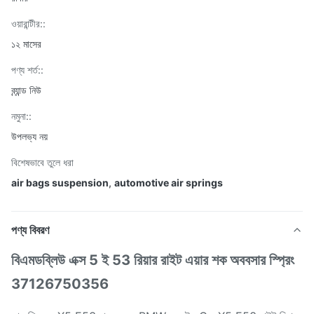
ওয়ারান্টীর::
১২ মাসের
পণ্য শর্ত::
ব্র্যান্ড নিউ
নমুনা::
উপলভ্য নয়
বিশেষভাবে তুলে ধরা
air bags suspension
,
automotive air springs
পণ্য বিবরণ
বিএমডব্লিউ এক্স 5 ই 53 রিয়ার রাইট এয়ার শক অববসার স্প্রিং
37126750356