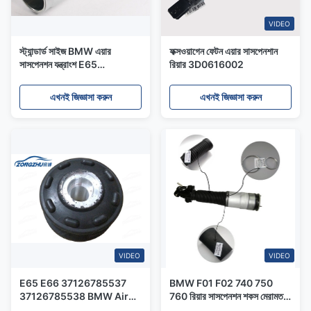
VIDEO
স্ট্যান্ডার্ড সাইজ BMW এয়ার
ফক্সওয়াগেন ফেটন এয়ার সাসপেনশান
সাসপেনশন যন্ত্রাংশ E65
রিয়ার 3D0616002
37126785538
37126785537 / কার শক
এখনই জিজ্ঞাসা করুন
এখনই জিজ্ঞাসা করুন
অবজেক্টস
VIDEO
VIDEO
E65 E66 37126785537
BMW F01 F02 740 750
37126785538 BMW Air
760 রিয়ার সাসপেনশন শকস মেরামত
Suspension Parts Rear
কিটস 37126791675