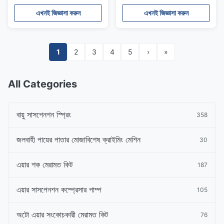
Upper Rubber Mount
37126791676
এখনই জিজ্ঞাসা করুন
এখনই জিজ্ঞাসা করুন
1
2
3
4
5
›
»
All Categories
বায়ু সাসপেনশন স্প্রিং
358
জলবাহী পায়ের পাতার মোজাবিশেষ ক্রাইমিং মেশিন
30
এয়ার শক মেরামত কিট
187
এয়ার সাসপেনশন কম্প্রেসার পাম্প
105
অটো এয়ার সংকোচকারী মেরামত কিট
76