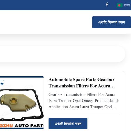
বাংলা
এখনই জিজ্ঞাসা করুন
Automobile Spare Parts Gearbox
Transmission Filters For Acura
Isuzu Trooper Opel Omega
Gearbox Transmission Filters For Acura
Isuzu Trooper Opel Omega Product details
Application Acura Isuzu Trooper Opel
Omega Description Transmission filter
OEM No 8968410110 8960150620
এখনই জিজ্ঞাসা করুন
Warranty time 12 months MOQ 20 pieces