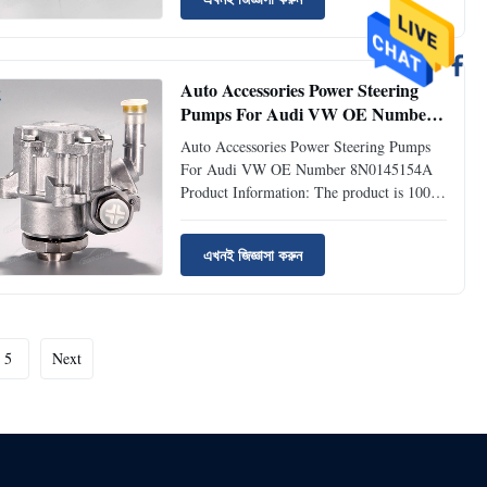
0024663801 Model No.: 0024663801
Product Condition: Brand New Warranty
Period: 12 Months MOQ: 10 Pieces
Sample: ...
Auto Accessories Power Steering
Pumps For Audi VW OE Number
8N0145154A
Auto Accessories Power Steering Pumps
For Audi VW OE Number 8N0145154A ​
Product Information: The product is 100%
compatible with the original part. Product:
Power Steering Pump OEM No.:
এখনই জিজ্ঞাসা করুন
8N0145154A Model No.: 8N0145154A
Product Condition: Brand New Warranty
Period: 12 Months MOQ: 10 Pieces
Sample: ...
5
Next