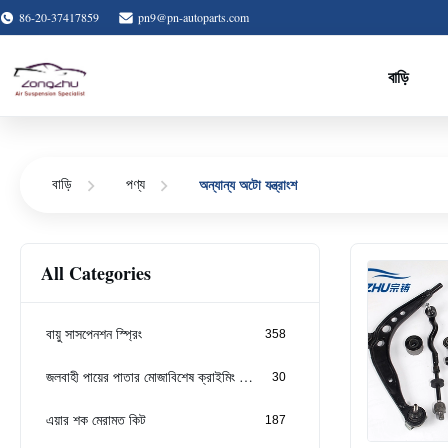
86-20-37417859
pn9@pn-autoparts.com
বাড়ি
অন্যান্য অটো যন্ত্রাংশ
বাড়ি
পণ্য
All Categories
বায়ু সাসপেনশন স্প্রিং
358
জলবাহী পায়ের পাতার মোজাবিশেষ ক্রাইমিং মেশিন
30
এয়ার শক মেরামত কিট
187