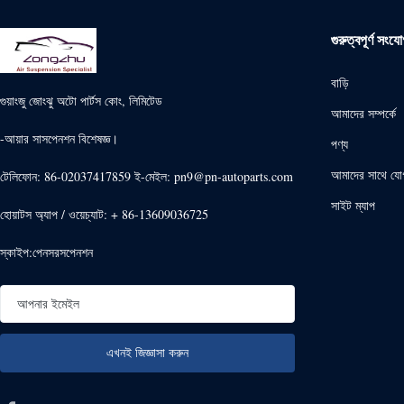
গুরুত্বপূর্ণ সংয
বাড়ি
গুয়াংজু জোংঝু অটো পার্টস কোং, লিমিটেড
আমাদের সম্পর্কে
-আয়ার সাসপেনশন বিশেষজ্ঞ।
পণ্য
আমাদের সাথে যো
টেলিফোন: 86-02037417859 ই-মেইল: pn9@pn-autoparts.com
সাইট ম্যাপ
হোয়াটস অ্যাপ / ওয়েচ্যাট: + 86-13609036725
স্কাইপ:পেনসরসপেনশন