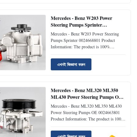
Condition Brand new Place of origin
Guangdong, China Delivery time 3-5 days
...
Mercedes - Benz W203 Power
Steering Pumps Sprinter
0024668801
Mercedes - Benz W203 Power Steering
Pumps Sprinter 0024668801 ​Product
Information: The product is 100%
compatible with the original part. Product:
Power Steering Pump OEM No.:
এখনই জিজ্ঞাসা করুন
0024668801;0024668801
0024669001;0024669001
0044661201;0044661201 Model No.:
0024668801;0024668801
Mercedes - Benz ML320 ML350
0024669001;0024669001 ...
ML430 Power Steering Pumps OE
0024663801
Mercedes - Benz ML320 ML350 ML430
Power Steering Pumps OE 0024663801 ​
Product Information: The product is 100%
compatible with the original part. Product:
Power Steering Pump OEM No.:
এখনই জিজ্ঞাসা করুন