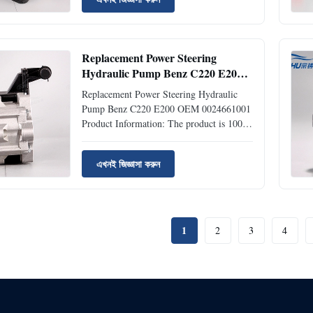
Pump OEM No.: 0024667501;0024667601
Model No.: 0024667501;0024667601
Product Condition: Brand New Warranty
Period: ...
Replacement Power Steering
Hydraulic Pump Benz C220 E200
OEM 0024661001
Replacement Power Steering Hydraulic
Pump Benz C220 E200 OEM 0024661001
​Product Information: The product is 100%
compatible with the original part. Product:
Power Steering Pump OEM No.:
এখনই জিজ্ঞাসা করুন
0024661001/0024661001 Model No.:
0024661001/0024661001 Product
Condition: Brand New Warranty Period:
12 Months ...
1
2
3
4