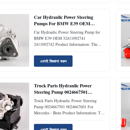
31129059288;31351091764 32111139316
Car make BMW 3 Series E36 Brand Air
suspension system ...
Car Hydraulic Power Steering
Pumps For BMW E39 OEM
32411092741 2411092742
Car Hydraulic Power Steering Pump for
BMW E39 OEM 32411092741
2411092742 ​Product Information: The
product is 100% compatible with the
original part. Product: Power Steering
এখনই জিজ্ঞাসা করুন
Pump OEM No.:
32411092741;32411092741
32411092742;32411092741
32411094098;32411094098
Truck Parts Hydraulic Power
32411097149;32411097149
Steering Pump 0024667501
32411093040...
0024667601 For Mercedes - Benz
Truck Parts Hydraulic Power Steering
Pump 0024667501 0024667601 For
Mercedes - Benz ​Product Information: The
product is 100% compatible with the
original part. Product: Power Steering
এখনই জিজ্ঞাসা করুন