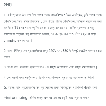
বৈশিষ্ট্য
1. এটি প্রধানত উচ্চ চাপ শিল্প পায়ের পাতার মোজাবিশেষ / টিউব একত্রিত, কৃষি পায়ের পাতার
মোজাবিশেষ / নল প্রক্রিয়াজাতকরণ, তেল পায়ের পাতার মোজাবিশেষ / যান্ত্রিক প্রকৌশল মধ্যে
একত্রিত টিউব সব ধরনের প্রক্রিয়াকরণের জন্য ব্যবহৃত হয়।
মেশিন ব্যাপকভাবে বায়ু
লোয়ার শব্দ এবং ওজন উপর হালকা
সাসপেনশন স্প্রিংস, বায়ু সাসপেনশন ঝাঁকনি,
জন্য
।
crimping ব্যবহৃত হয়
2
আমরা বিভিন্ন দেশ প্রয়োজনীয়তা জন্য 220V এবং 380 V ইনপুট ভোল্টেজ প্রদান করতে
পারেন
সহজ অপারেশন এবং সহজ রক্ষণাবেক্ষণ।
3
বিশেষ পাম্প ডিজাইন, দ্রুত অপরাধ এবং
4
মেক নকশা মধ্যে প্রযুক্তিগত প্রভাব এবং লাভজনক মুনাফা এর সর্বোত্তম সংমিশ্রণ
5. আমরা যদি প্রয়োজনীয় সব গ্রাহকদের জন্য বিনামূল্যে প্রশিক্ষণ প্রদান করি
আমরা crimping মেশিন জন্য এক বছরের ওয়ারেন্টি সময় প্রদান করবে