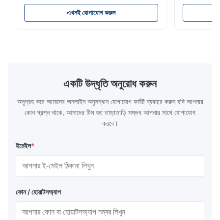
। পণ্য: এয়ার স্প্রিং এবং এয়ার ব্যাগ ই এম নং .:
এয়ার ব্যাগে গ্যা
06700675190 মডেল নাম্বার.: 06700675190
সাসপেনশন মেরামত
এখনই যোগাযোগ করুন
অবস্থান: পিছন পণ্য শর্ত: ব্র্যান্ড নিউ তৈরি MOQ: 1 টুকরা
ব্যাগ / রাবার ন
নমুনা: সহজলভ্য সুবিধা ভাল মানের, প্রতিযোগী মূল্য • পণ্যের
পিছন ই এম নং 
...
রাব...
একটি উদ্ধৃতি অনুরোধ করুন
অনুগ্রহ করে আমাদের অনলাইন অনুসন্ধান যোগাযোগ ফর্মটি ব্যবহার করুন যদি আপনার
কোন প্রশ্ন থাকে, আমাদের টিম যত তাড়াতাড়ি সম্ভব আপনার সাথে যোগাযোগ
করবে।
ইমেইল
*
ফোন / হোয়াটসঅ্যাপ