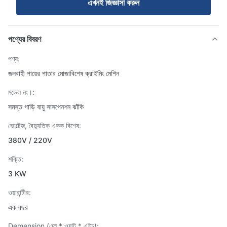
এখনই জিজ্ঞাসা করুন
পণ্যের বিবরণ
পণ্য:
জলবাহী পায়ের পাতার মোজাবিশেষ ক্রাইমিং মেশিন
মডেল নং।:
সমস্ত গাড়ি বায়ু সাসপেনশন ঝাঁকি
ভোল্টেজ, বৈদ্যুতিক একক বিশেষ:
380V / 220V
শক্তি:
3 KW
ওয়ারান্টীর:
এক বছর
Demension (এল * ওয়াট * এইচ):