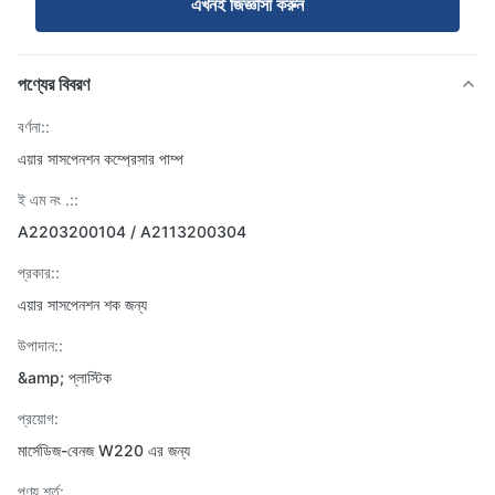
এখনই জিজ্ঞাসা করুন
পণ্যের বিবরণ
বর্ণনা::
এয়ার সাসপেনশন কম্প্রেসার পাম্প
ই এম নং .::
A2203200104 / A2113200304
প্রকার::
এয়ার সাসপেনশন শক জন্য
উপাদান::
&amp; প্লাস্টিক
প্রয়োগ:
মার্সেডিজ-বেনজ W220 এর জন্য
পণ্য শর্ত: