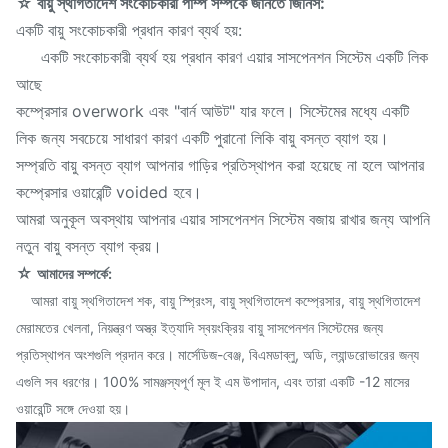
☆ বায়ু স্থগিতাদেশ সংকোচকারী পাম্প সম্পর্কে জানতে জিনিস:
একটি বায়ু সংকোচকারী প্রধান কারণ ব্যর্থ হয়:
একটি সংকোচকারী ব্যর্থ হয় প্রধান কারণ এয়ার সাসপেনশন সিস্টেম একটি লিক
আছে
কম্প্রেসার overwork এবং "বার্ন আউট" যার ফলে। সিস্টেমের মধ্যে একটি
লিক জন্য সবচেয়ে সাধারণ কারণ একটি পুরানো লিকি বায়ু বসন্ত ব্যাগ হয়।
সম্প্রতি বায়ু বসন্ত ব্যাগ আপনার গাড়ির প্রতিস্থাপন করা হয়েছে না হলে আপনার
কম্প্রেসার ওয়ারেন্টি voided হবে।
আমরা অনুকূল অবস্থায় আপনার এয়ার সাসপেনশন সিস্টেম বজায় রাখার জন্য আপনি
নতুন বায়ু বসন্ত ব্যাগ ক্রয়।
☆
আমাদের সম্পর্কে:
আমরা বায়ু স্থগিতাদেশ শক, বায়ু স্প্রিংস, বায়ু স্থগিতাদেশ কম্প্রেসার, বায়ু স্থগিতাদেশ
মেরামতের খেলনা, নিয়ন্ত্রণ অস্ত্র ইত্যাদি স্বয়ংক্রিয় বায়ু সাসপেনশন সিস্টেমের জন্য
প্রতিস্থাপন অংশগুলি প্রদান করে। মার্সেডিজ-বেঞ্জ, বিএমডাব্লু, অডি, ল্যান্ডরোভারের জন্য
এগুলি সব ধরণের। 100% সামঞ্জস্যপূর্ণ মূল ই এম উপাদান, এবং তারা একটি -12 মাসের
ওয়ারেন্টি সঙ্গে দেওয়া হয়।