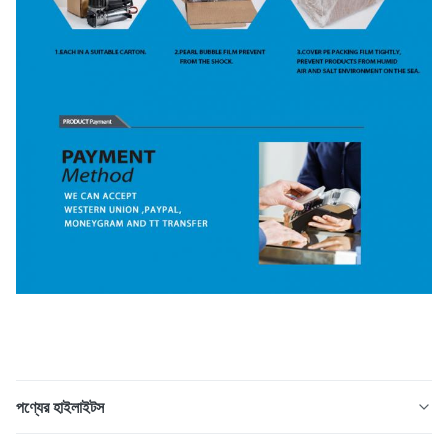
পণ্যের হাইলাইটস
মার্সেডিজ - বেনজ W220 W211 W219 এয়ার সাসপেনশন কম্প্রেসার পাম্প