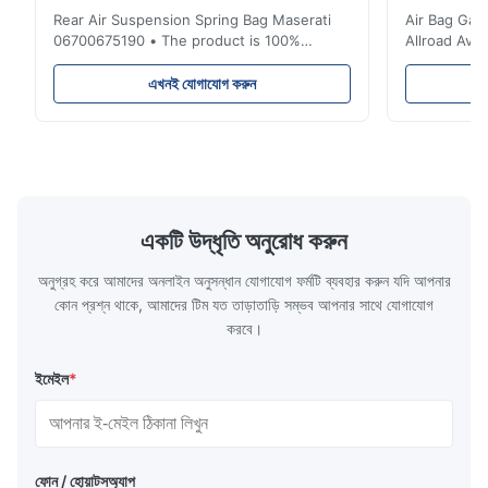
Rear Air Suspension Spring Bag Maserati
Air Bag Gas
06700675190 • The product is 100%
Allroad Ava
compatible with the original part. Product:
4G0616002R
Air Spring & Air Bag OEM No.: 06700675190
Item Name: A
এখনই যোগাযোগ করুন
Model No.: 06700675190 Position: Rear
Suspension 
Product Condition: Brand New MOQ: 1
Below. Can 
Pieces Sample: Available Advantage Good
Position: R
quality,Competitive prices ...
Condition: N
একটি উদ্ধৃতি অনুরোধ করুন
অনুগ্রহ করে আমাদের অনলাইন অনুসন্ধান যোগাযোগ ফর্মটি ব্যবহার করুন যদি আপনার
কোন প্রশ্ন থাকে, আমাদের টিম যত তাড়াতাড়ি সম্ভব আপনার সাথে যোগাযোগ
করবে।
ইমেইল
*
ফোন / হোয়াটসঅ্যাপ