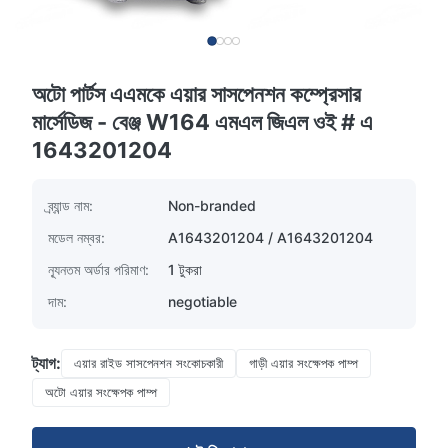
অটো পার্টস এএমকে এয়ার সাসপেনশন কম্প্রেসার
মার্সেডিজ - বেঞ্জ W164 এমএল জিএল ওই # এ
1643201204
ব্র্যান্ড নাম:
Non-branded
মডেল নম্বর:
A1643201204 / A1643201204
ন্যূনতম অর্ডার পরিমাণ:
1 টুকরা
দাম:
negotiable
ট্যাগ:
এয়ার রাইড সাসপেনশন সংকোচকারী
গাড়ী এয়ার সংক্ষেপক পাম্প
অটো এয়ার সংক্ষেপক পাম্প