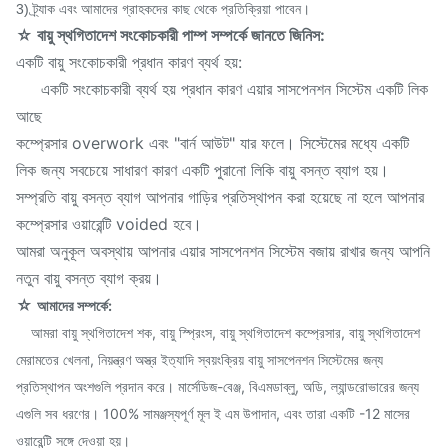
3) ট্র্যাক এবং আমাদের গ্রাহকদের কাছ থেকে প্রতিক্রিয়া পাবেন।
☆ বায়ু স্থগিতাদেশ সংকোচকারী পাম্প সম্পর্কে জানতে জিনিস:
একটি বায়ু সংকোচকারী প্রধান কারণ ব্যর্থ হয়:
একটি সংকোচকারী ব্যর্থ হয় প্রধান কারণ এয়ার সাসপেনশন সিস্টেম একটি লিক
আছে
কম্প্রেসার overwork এবং "বার্ন আউট" যার ফলে। সিস্টেমের মধ্যে একটি
লিক জন্য সবচেয়ে সাধারণ কারণ একটি পুরানো লিকি বায়ু বসন্ত ব্যাগ হয়।
সম্প্রতি বায়ু বসন্ত ব্যাগ আপনার গাড়ির প্রতিস্থাপন করা হয়েছে না হলে আপনার
কম্প্রেসার ওয়ারেন্টি voided হবে।
আমরা অনুকূল অবস্থায় আপনার এয়ার সাসপেনশন সিস্টেম বজায় রাখার জন্য আপনি
নতুন বায়ু বসন্ত ব্যাগ ক্রয়।
☆
আমাদের সম্পর্কে:
আমরা বায়ু স্থগিতাদেশ শক, বায়ু স্প্রিংস, বায়ু স্থগিতাদেশ কম্প্রেসার, বায়ু স্থগিতাদেশ
মেরামতের খেলনা, নিয়ন্ত্রণ অস্ত্র ইত্যাদি স্বয়ংক্রিয় বায়ু সাসপেনশন সিস্টেমের জন্য
প্রতিস্থাপন অংশগুলি প্রদান করে। মার্সেডিজ-বেঞ্জ, বিএমডাব্লু, অডি, ল্যান্ডরোভারের জন্য
এগুলি সব ধরণের। 100% সামঞ্জস্যপূর্ণ মূল ই এম উপাদান, এবং তারা একটি -12 মাসের
ওয়ারেন্টি সঙ্গে দেওয়া হয়।