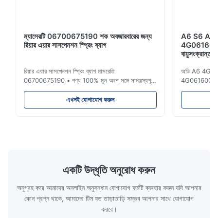
ম্যাসেরটি 06700675190 শক অবজারবারের জন্য
A6 S6 A7 S7 
রিয়ার এয়ার সাসপেনশন স্প্রিং ব্যাগ
4G061600
বায়ুসংক্রান্ত 
রিয়ার এয়ার সাসপেনশন স্প্রিং ব্যাগ মাসরেতি
অডি A6 4G C7 স
06700675190 • পণ্য 100% মূল অংশ সঙ্গে সামঞ্জস্যপূর্ণ
4G0616002K
। পণ্য: এয়ার স্প্রিং এবং এয়ার ব্যাগ ই এম নং .:
এয়ার ব্যাগে গ্যা
06700675190 মডেল নাম্বার.: 06700675190
সাসপেনশন মেরামত
এখনই যোগাযোগ করুন
অবস্থান: পিছন পণ্য শর্ত: ব্র্যান্ড নিউ তৈরি MOQ: 1 টুকরা
ব্যাগ / রাবার ন
নমুনা: সহজলভ্য সুবিধা ভাল মানের, প্রতিযোগী মূল্য • পণ্যের
পিছন ই এম নং 
...
রাব...
একটি উদ্ধৃতি অনুরোধ করুন
অনুগ্রহ করে আমাদের অনলাইন অনুসন্ধান যোগাযোগ ফর্মটি ব্যবহার করুন যদি আপনার
কোন প্রশ্ন থাকে, আমাদের টিম যত তাড়াতাড়ি সম্ভব আপনার সাথে যোগাযোগ
করবে।