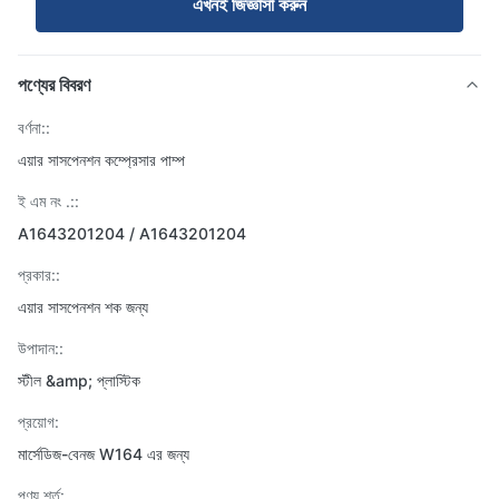
এখনই জিজ্ঞাসা করুন
পণ্যের বিবরণ
বর্ণনা::
এয়ার সাসপেনশন কম্প্রেসার পাম্প
ই এম নং .::
A1643201204 / A1643201204
প্রকার::
এয়ার সাসপেনশন শক জন্য
উপাদান::
স্টীল &amp; প্লাস্টিক
প্রয়োগ:
মার্সেডিজ-বেনজ W164 এর জন্য
পণ্য শর্ত: