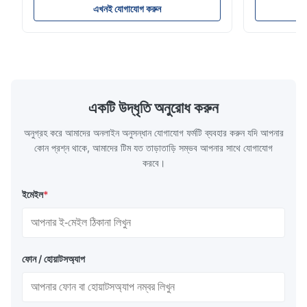
06700675190 মডেল নাম্বার.: 06700675190
সাসপেনশন মেরামত
এখনই যোগাযোগ করুন
অবস্থান: পিছন পণ্য শর্ত: ব্র্যান্ড নিউ তৈরি MOQ: 1 টুকরা
ব্যাগ / রাবার ন
নমুনা: সহজলভ্য সুবিধা ভাল মানের, প্রতিযোগী মূল্য • পণ্যের
পিছন ই এম নং 
...
রাব...
একটি উদ্ধৃতি অনুরোধ করুন
অনুগ্রহ করে আমাদের অনলাইন অনুসন্ধান যোগাযোগ ফর্মটি ব্যবহার করুন যদি আপনার
কোন প্রশ্ন থাকে, আমাদের টিম যত তাড়াতাড়ি সম্ভব আপনার সাথে যোগাযোগ
করবে।
ইমেইল
*
ফোন / হোয়াটসঅ্যাপ