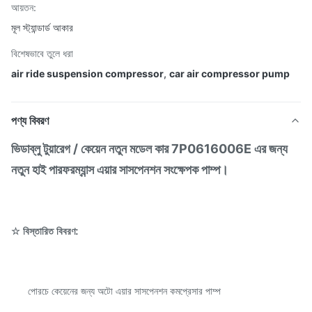
আয়তন:
মূল স্ট্যান্ডার্ড আকার
বিশেষভাবে তুলে ধরা
air ride suspension compressor
,
car air compressor pump
পণ্য বিবরণ
ভিডাব্লু টুয়ারেগ / কেয়েন নতুন মডেল কার 7P0616006E এর জন্য
নতুন হাই পারফরম্যান্স এয়ার সাসপেনশন সংক্ষেপক পাম্প।
☆ বিস্তারিত বিবরণ:
পোরচে কেয়েনের জন্য অটো এয়ার সাসপেনশন কমপ্রেসার পাম্প