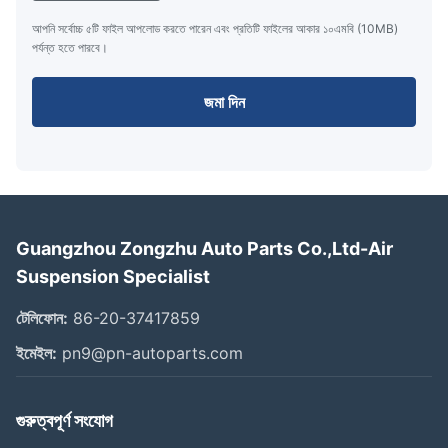
আপনি সর্বোচ্চ ৫টি ফাইল আপলোড করতে পারেন এবং প্রতিটি ফাইলের আকার ১০এমবি (10MB)
পর্যন্ত হতে পারবে।
জমা দিন
Guangzhou Zongzhu Auto Parts Co.,Ltd-Air
Suspension Specialist
টেলিফোন:
86-20-37417859
ইমেইল:
pn9@pn-autoparts.com
গুরুত্বপূর্ণ সংযোগ