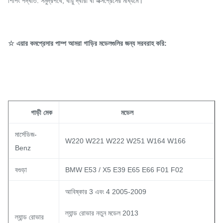
শিপিং পদ্ধতি: সমুদ্রপথে, বায়ু দ্বারা বা এক্সপ্রেসের মাধ্যমে।
☆ এয়ার কমপ্রেসার পাম্প আমরা গাড়ির মডেলগুলির জন্য সরবরাহ করি:
গাড়ী মেক
মডেল
মার্সেডিজ-
W220 W221 W222 W251 W164 W166
Benz
বগুড়া
BMW E53 / X5 E39 E65 E66 F01 F02
আবিষ্কার 3 এবং 4 2005-2009
ল্যান্ড রোভার নতুন মডেল 2013
ল্যান্ড রোভার