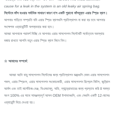
cause for a leak in the system is an old leaky air spring bag.
সিস্টেমে ফাঁস হওয়ার সর্বাধিক সাধারণ কারণ হ'ল একটি পুরানো ফাঁসযুক্ত এয়ার স্প্রিং ব্যাগ।
আপনার গাড়িতে সম্প্রতি যদি এয়ার স্প্রিং ব্যাগগুলি প্রতিস্থাপন না করা হয় তবে আপনার
সংক্ষেপক ওয়্যারেন্টিটি অপব্যবহার করা হবে।
আমরা আপনাকে পরামর্শ দিচ্ছি যে আপনার এয়ার সাসপেনশন সিস্টেমটি সর্বোত্তম অবস্থায়
বজায় রাখতে আপনি নতুন এয়ার স্প্রিং ব্যাগ কিনে নিন।
☆ আমাদের সম্পর্কে:
আমরা অটো বায়ু সাসপেনশন সিস্টেমের জন্য প্রতিস্থাপন যন্ত্রগুলি যেমন এয়ার সাসপেনশন
শকস, এয়ার স্প্রিংস, এয়ার সাসপেনশন সংকোচকারী, এয়ার সাসপেনশন রিপ্রেস কিটস, কন্ট্রোল
আর্মস এবং তাই মার্সেডিজ-বেঞ্জ, বিএমডাব্লু, অডি, ল্যান্ড্রোভারের জন্য প্রস্তাব করি ll সমস্ত
অংশ 100% এর সাথে সামঞ্জস্যপূর্ণ আসল OEM উপাদানগুলি, এবং সেগুলি একটি 12-মাসের
ওয়্যারেন্টি দিয়ে দেওয়া হয়।