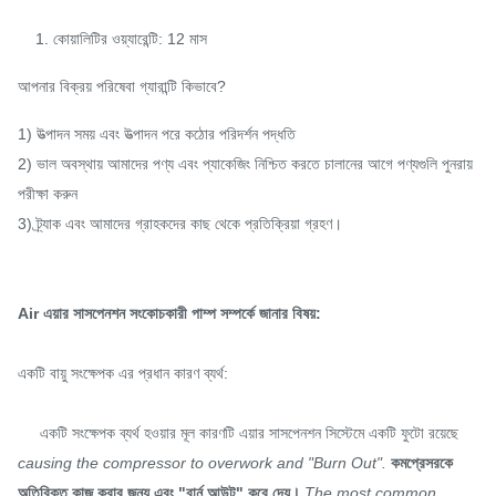
1. কোয়ালিটির ওয়্যারেন্টি: 12 মাস
আপনার বিক্রয় পরিষেবা গ্যারান্টি কিভাবে?
1) উত্পাদন সময় এবং উত্পাদন পরে কঠোর পরিদর্শন পদ্ধতি
2) ভাল অবস্থায় আমাদের পণ্য এবং প্যাকেজিং নিশ্চিত করতে চালানের আগে পণ্যগুলি পুনরায়
পরীক্ষা করুন
3) ট্র্যাক এবং আমাদের গ্রাহকদের কাছ থেকে প্রতিক্রিয়া গ্রহণ।
Air এয়ার সাসপেনশন সংকোচকারী পাম্প সম্পর্কে জানার বিষয়:
একটি বায়ু সংক্ষেপক এর প্রধান কারণ ব্যর্থ:
একটি সংক্ষেপক ব্যর্থ হওয়ার মূল কারণটি এয়ার সাসপেনশন সিস্টেমে একটি ফুটো রয়েছে
causing the compressor to overwork and "Burn Out".
কমপ্রেসরকে
অতিরিক্ত কাজ করার জন্য এবং "বার্ন আউট" করে দেয়।
The most common