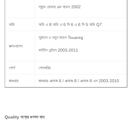
ল্যান্ড রোভার ওল্ড মডেল 2002
অডি
অডি এ 8 অডি এ 6 সি 6 এ 6 সি 5 অডি Q7
পুরাতন ও নতুন মডেল Touareg
ভক্সওয়াগন
ফাইটন বেন্টলে 2003-2011
পোর্শ
গোলমরিচ
জাগুয়ার
জাগুয়ার এক্সজে 6 / এক্সজে 8 / এক্সজে 8 এল 2003-2010
Quality পণ্যের গুণগত মান: