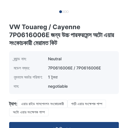
VW Touareg / Cayenne
7P0616006E জন্য উচ্চ পারফরমেন্স অটো এয়ার
সংকোচকারী মেরামত কিট
ব্র্যান্ড নাম:
Neutral
মডেল নম্বর:
7P0616006E / 7P0616006E
ন্যূনতম অর্ডার পরিমাণ:
1 টুকরা
দাম:
negotiable
ট্যাগ:
এয়ার রাইড সাসপেনশন সংকোচকারী
গাড়ী এয়ার সংক্ষেপক পাম্প
অটো এয়ার সংক্ষেপক পাম্প