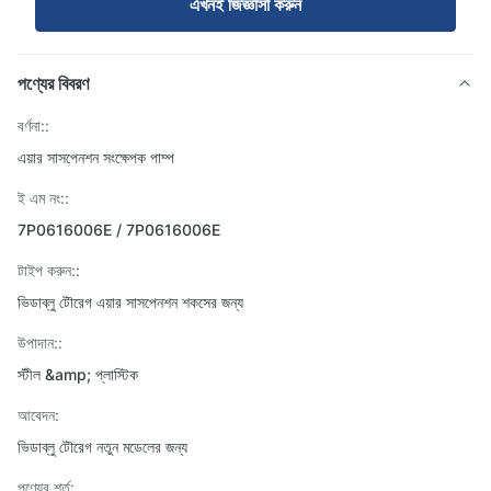
এখনই জিজ্ঞাসা করুন
পণ্যের বিবরণ
বর্ণনা::
এয়ার সাসপেনশন সংক্ষেপক পাম্প
ই এম নং::
7P0616006E / 7P0616006E
টাইপ করুন::
ভিডাব্লু টৌরেগ এয়ার সাসপেনশন শকসের জন্য
উপাদান::
স্টীল &amp; প্লাস্টিক
আবেদন:
ভিডাব্লু টৌরেগ নতুন মডেলের জন্য
পণ্যের শর্ত: