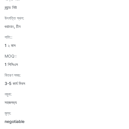
ব্র্যান্ড নিউ
উৎপত্তি স্থল:
গুয়াংডং, চীন
পাটা::
1 ২ মাস
MOQ::
1 পিসিএস
বিতরণ সময়:
3-5 কার্য দিবস
নমুনা:
সহজলভ্য
মূল্য:
negotiable