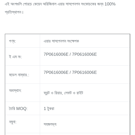
এই অংশগুলি পোরচে কেয়েন অরিজিনাল এয়ার সাসপেনশন সংকোচকের জন্য 100%
প্রতিস্থাপন।
পণ্য:
এয়ার সাসপেনশন সংক্ষেপক
7P0616006E / 7P0616006E
ই এম নং:
7P0616006E / 7P0616006E
মডেল নাম্বার.:
অবস্থান:
ফ্রন্ট ও রিয়ার, লেফট ও রাইট
তৈরি MOQ:
1 টুকরা
নমুনা:
সহজলভ্য